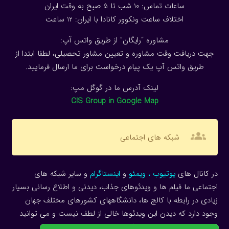
ساعات تماس: 10 شب تا 5 صبح به وقت ایران
اختلاف ساعت ونکوور کانادا با ایران: 1
2
ساعت
مشاوره “رایگان” از طریق واتس آپ:
جهت دریافت وقت مشاوره و تعیین مشاور تحصیلی، لطفا ابتدا از
طریق واتس آپ یک پیام درخواست برای ما ارسال فرمایید.
لینک آدرس ما در گوگل مپ:
CIS Group in Google Map
groups
شبکه های اجتماعی
در کانال های
یوتیوب
،
ویمئو
و
اینستاگرام
و سایر شبکه های
اجتماعی ما فیلم ها و ویدئوهای جذاب، دیدنی و اطلاع رسانی بسیار
زیادی در رابطه با کالج ها، دانشگاههای کشورهای مختلف جهان
وجود دارد که دیدن این ویدئوها خالی از لطف نیست و می توانید
اطلاعات بسیار زیادی را دریافت دارید.