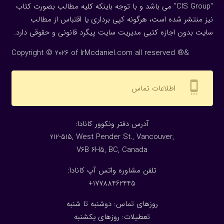
“CIS Group” می باشد و با توجه باینکه کلیه مطالب بصورت کتاب
نیز منتشر شده است، هرگونه كپی برداری یا اقتباس از مطالب
سایت بدون اجازه كتبی مدیریت سایت پیگرد قانونی و حقوقی دارد.
Copyright © 2026 of IrMcdaniel.com all reserved ®&
settings_cell
اطلاعات تماس
:آدرس دفتر ونکوور کانادا
212-515, West Pender St., Vancouver,
V6B 6H5, BC, Canada
تلفن مشاوره واتس آپ کانادا:
17788462445+
روزهای تماس: دوشنبه تا شنبه
تعطیلات: روزهای یکشنبه