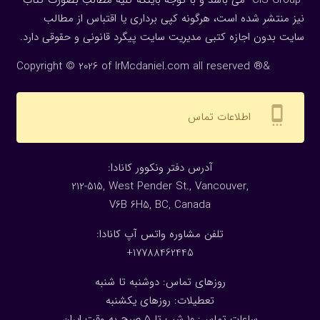
“CIS Group” می باشد و با توجه باینکه کلیه مطالب بصورت کتاب
نیز منتشر شده است، هرگونه كپی برداری یا اقتباس از مطالب
سایت بدون اجازه كتبی مدیریت سایت پیگرد قانونی و حقوقی دارد.
Copyright © 2026 of IrMcdaniel.com all reserved ®&
settings_cell
اطلاعات تماس
:آدرس دفتر ونکوور کانادا
212-515, West Pender St., Vancouver,
V6B 6H5, BC, Canada
تلفن مشاوره واتس آپ کانادا:
17788462445+
روزهای تماس: دوشنبه تا شنبه
تعطیلات: روزهای یکشنبه
ساعات تماس: 10 شب تا 5 صبح به وقت ایران