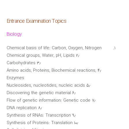
Entrance Examination Topics
Biology
Chemical basis of life: Carbon, Oxygen, Nitrogen
۲٫ Chemical groups, Water, pH, Lipids
۳٫ Carbohydrates
۴٫ Amino acids, Proteins, Biochemical reactions,
Enzymes
۵٫ Nucleosides, nucleotides, nucleic acids
۶٫ Discovering the genetic material
۷٫ Flow of genetic information: Genetic code
۸٫ DNA replication
۹٫ Synthesis of RNAs: Transcription
۱۰٫ Synthesis of Proteins: Translation