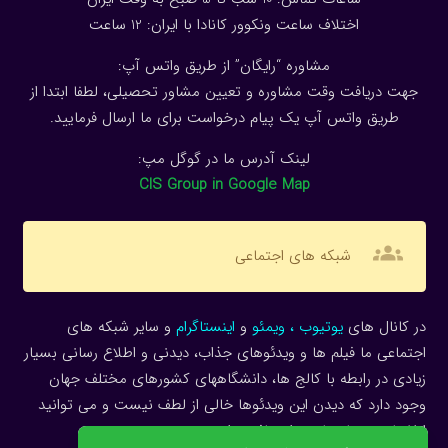
اختلاف ساعت ونکوور کانادا با ایران: 1
2
ساعت
مشاوره “رایگان” از طریق واتس آپ:
جهت دریافت وقت مشاوره و تعیین مشاور تحصیلی، لطفا ابتدا از
طریق واتس آپ یک پیام درخواست برای ما ارسال فرمایید.
لینک آدرس ما در گوگل مپ:
CIS Group in Google Map
groups
شبکه های اجتماعی
در کانال های
یوتیوب
،
ویمئو
و
اینستاگرام
و سایر شبکه های
اجتماعی ما فیلم ها و ویدئوهای جذاب، دیدنی و اطلاع رسانی بسیار
زیادی در رابطه با کالج ها، دانشگاههای کشورهای مختلف جهان
وجود دارد که دیدن این ویدئوها خالی از لطف نیست و می توانید
اطلاعات بسیار زیادی را دریافت دارید.