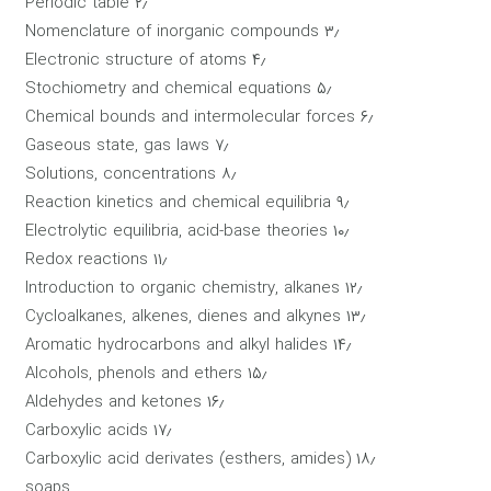
۲٫ Periodic table
۳٫ Nomenclature of inorganic compounds
۴٫ Electronic structure of atoms
۵٫ Stochiometry and chemical equations
۶٫ Chemical bounds and intermolecular forces
۷٫ Gaseous state, gas laws
۸٫ Solutions, concentrations
۹٫ Reaction kinetics and chemical equilibria
۱۰٫ Electrolytic equilibria, acid-base theories
۱۱٫ Redox reactions
۱۲٫ Introduction to organic chemistry, alkanes
۱۳٫ Cycloalkanes, alkenes, dienes and alkynes
۱۴٫ Aromatic hydrocarbons and alkyl halides
۱۵٫ Alcohols, phenols and ethers
۱۶٫ Aldehydes and ketones
۱۷٫ Carboxylic acids
۱۸٫ Carboxylic acid derivates (esthers, amides)
soaps