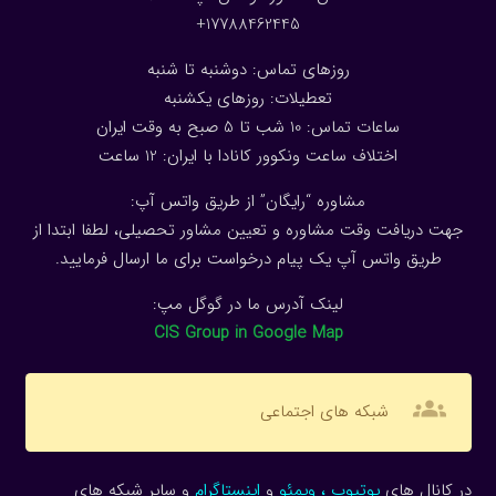
17788462445+
روزهای تماس: دوشنبه تا شنبه
تعطیلات: روزهای یکشنبه
ساعات تماس: 10 شب تا 5 صبح به وقت ایران
اختلاف ساعت ونکوور کانادا با ایران: 1
2
ساعت
مشاوره “رایگان” از طریق واتس آپ:
جهت دریافت وقت مشاوره و تعیین مشاور تحصیلی، لطفا ابتدا از
طریق واتس آپ یک پیام درخواست برای ما ارسال فرمایید.
لینک آدرس ما در گوگل مپ:
CIS Group in Google Map
groups
شبکه های اجتماعی
در کانال های
یوتیوب
،
ویمئو
و
اینستاگرام
و سایر شبکه های