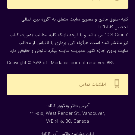
کلیه حقوق مادی و معنوی سایت متعلق به “گروه بین المللی
تحصیل کانادا” یا
“CIS Group” می باشد و با توجه باینکه کلیه مطالب بصورت کتاب
نیز منتشر شده است، هرگونه كپی برداری یا اقتباس از مطالب
سایت بدون اجازه كتبی مدیریت سایت پیگرد قانونی و حقوقی دارد.
Copyright © 2026 of IrMcdaniel.com all reserved ®&
settings_cell
اطلاعات تماس
:آدرس دفتر ونکوور کانادا
212-515, West Pender St., Vancouver,
V6B 6H5, BC, Canada
تلفن مشاوره واتس آپ کانادا: