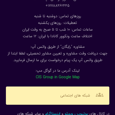
17788462445+
روزهای تماس: دوشنبه تا شنبه
تعطیلات: روزهای یکشنبه
ساعات تماس: 10 شب تا 5 صبح به وقت ایران
اختلاف ساعت ونکوور کانادا با ایران: 1
2
ساعت
مشاوره “رایگان” از طریق واتس آپ:
جهت دریافت وقت مشاوره و تعیین مشاور تحصیلی، لطفا ابتدا از
طریق واتس آپ یک پیام درخواست برای ما ارسال فرمایید.
لینک آدرس ما در گوگل مپ:
CIS Group in Google Map
groups
شبکه های اجتماعی
در کانال های
یوتیوب
،
ویمئو
و
اینستاگرام
و سایر شبکه های