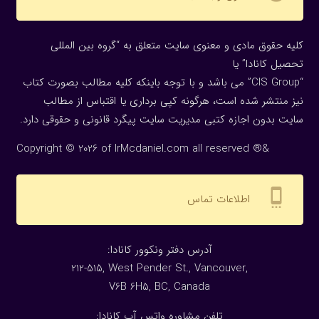
کلیه حقوق مادی و معنوی سایت متعلق به “گروه بین المللی
تحصیل کانادا” یا
“CIS Group” می باشد و با توجه باینکه کلیه مطالب بصورت کتاب
نیز منتشر شده است، هرگونه كپی برداری یا اقتباس از مطالب
سایت بدون اجازه كتبی مدیریت سایت پیگرد قانونی و حقوقی دارد.
Copyright © 2026 of IrMcdaniel.com all reserved ®&
settings_cell
اطلاعات تماس
:آدرس دفتر ونکوور کانادا
212-515, West Pender St., Vancouver,
V6B 6H5, BC, Canada
تلفن مشاوره واتس آپ کانادا: